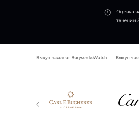
Оценка ч
течении 
Выкуп часов от BorysenkoWatch
—
Выкуп час