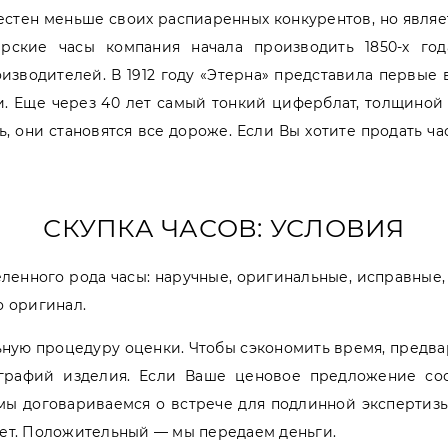
естен меньше своих распиаренных конкурентов, но являе
рские часы компания начала производить 1850-х года
изводителей. В 1912 году «Этерна» представила первые 
. Еще через 40 лет самый тонкий циферблат, толщиной 
ь, они становятся все дороже. Если Вы хотите продать 
СКУПКА ЧАСОВ: УСЛОВИЯ
енного рода часы: наручные, оригинальные, исправные,
о оригинал.
льную процедуру оценки. Чтобы сэкономить время, предв
ографий изделия. Если Ваше ценовое предложение соо
 мы договариваемся о встрече для подлинной экспертизы.
вет. Положительный — мы передаем деньги.