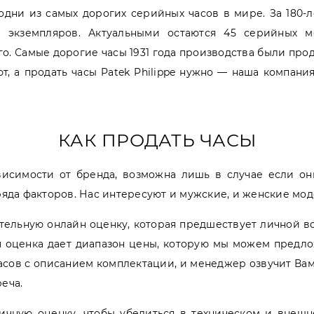
— одни из самых дорогих серийных часов в мире. За 180
ч экземпляров. Актуальными остаются 45 серийных ме
о. Самые дорогие часы 1931 года производства были прод
, а продать часы Patek Philippe нужно — наша компания
КАК ПРОДАТЬ ЧАСЫ
ависимости от бренда, возможна лишь в случае если он
 ряда факторов. Нас интересуют и мужские, и женские мод
тельную онлайн оценку, которая предшествует личной вс
 оценка дает диапазон цены, которую мы можем предлож
сов с описанием комплектации, и менеджер озвучит Вам,
еча.
чную оценку, чтобы убедиться в техническом и внешн