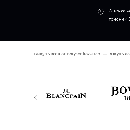
Оценка ч
течении 
Выкуп часов от BorysenkoWatch
—
Выкуп часо