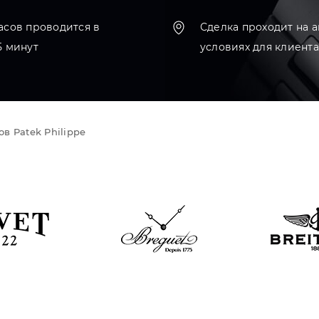
асов проводится в
Сделка проходит на 
5 минут
условиях для клиента
в Patek Philippe