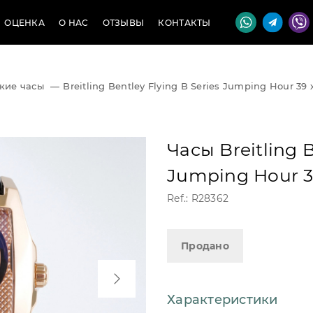
ОЦЕНКА
О НАС
ОТЗЫВЫ
КОНТАКТЫ
кие часы
—
Breitling Bentley Flying B Series Jumping Hour 39 
Часы Breitling B
Jumping Hour 3
Ref.: R28362
Продано
Характеристики