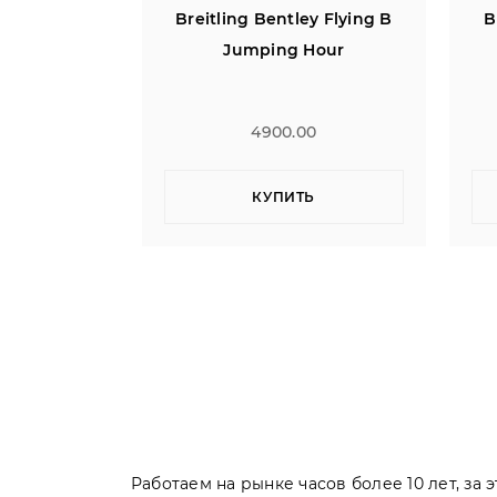
ey Flying B
Breitling Bentley Flying B
B
Hour
Jumping Hour
0
4900.00
Ь
КУПИТЬ
Работаем на рынке часов более 10 лет, за