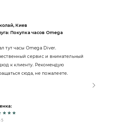
колай, Киев
Андрей, Оде
луга: Покупка часов Omega
Услуга: Поку
ал тут часы Omega Diver.
Выбирал меж
чественный сервис и внимательный
магазинами 
дход к клиенту. Рекомендую
именно тут. 
ращаться сюда, не пожалеете.
- отношение 
Спасибо!
енка:
Оценка:
 5
5 из 5