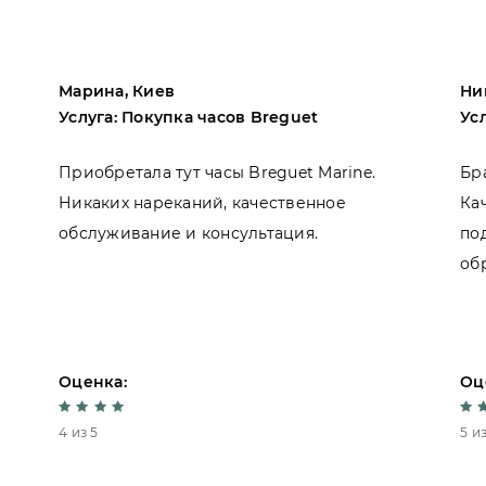
Марина, Киев
Ни
Услуга: Покупка часов Breguet
Ус
Приобретала тут часы Breguet Marine.
Бр
Никаких нареканий, качественное
Ка
обслуживание и консультация.
по
об
Оценка:
Оц
4 из 5
5 из