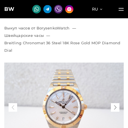
BW
RU
Выкуп часов от BorysenkoWatch
—
Швейцарские часы
—
Breitling Chronomat 36 Steel 18K Rose Gold MOP Diamond
Dial