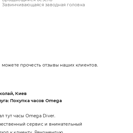
Завинчивающаяся заводная головка
Вы можете прочесть отзывы наших клиентов.
колай, Киев
Андрей, Оде
луга: Покупка часов Omega
Услуга: Поку
ал тут часы Omega Diver.
Выбирал меж
чественный сервис и внимательный
магазинами 
дход к клиенту. Рекомендую
именно тут. 