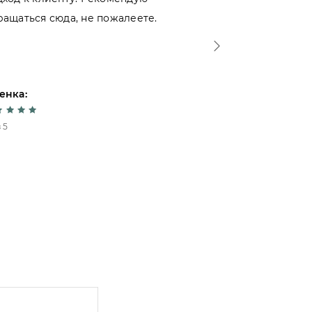
ращаться сюда, не пожалеете.
- отношение 
Спасибо!
енка:
Оценка:
 5
5 из 5