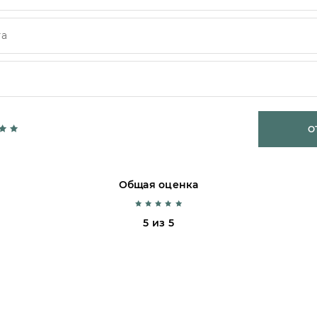
О
Общая оценка
5 из 5