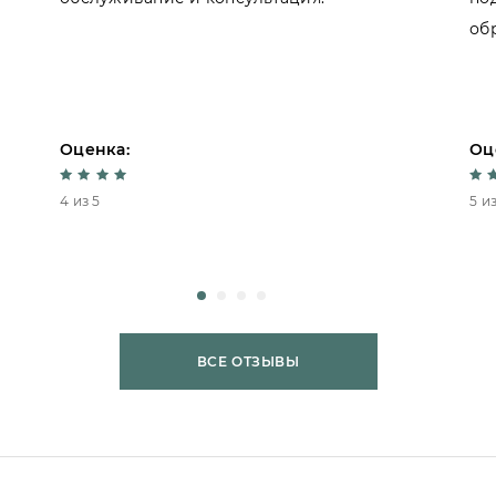
об
Оценка:
Оц
4 из 5
5 из
ВСЕ ОТЗЫВЫ