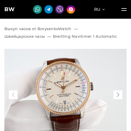
BW
RU
Выкуп часов от BorysenkoWatch
—
Швейцарские часы
—
Breitling Navitimer 1 Automatic