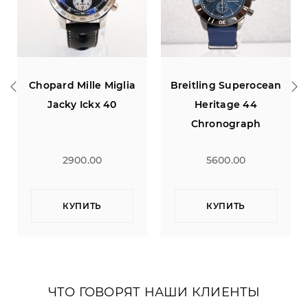
e Miglia
Breitling Superocean
Bell & Ross Car
x 40
Heritage 44
Chronograph BR 0
Chronograph
Outerknown
0
5600.00
3300.00
Ь
КУПИТЬ
КУПИТЬ
ЧТО ГОВОРЯТ НАШИ КЛИЕНТЫ