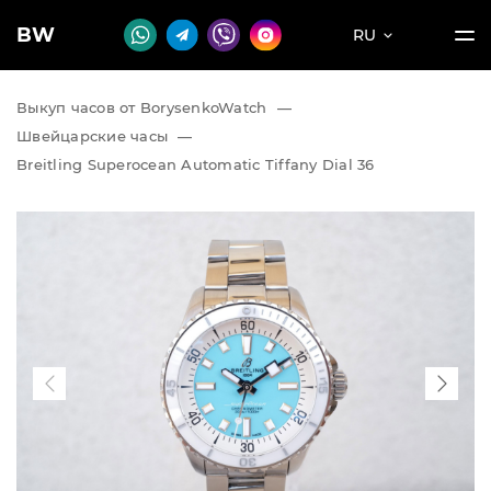
BW
RU
Выкуп часов от BorysenkoWatch
—
Швейцарские часы
—
Breitling Superocean Automatic Tiffany Dial 36