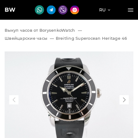
BW
RU
Выкуп часов от BorysenkoWatch
—
Швейцарские часы
—
Breitling Superocean Heritage 46