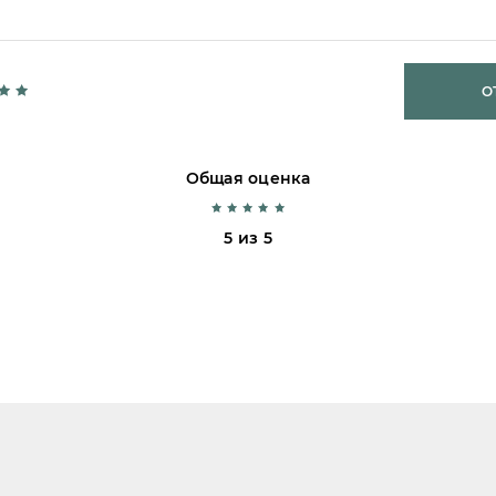
О
Общая оценка
5 из 5