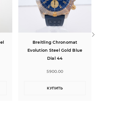
Breitling Chronomat Steel
Breitl
ue
18K Rose Gold Black Dial 44
Chronogra
8900.00
КУПИТЬ