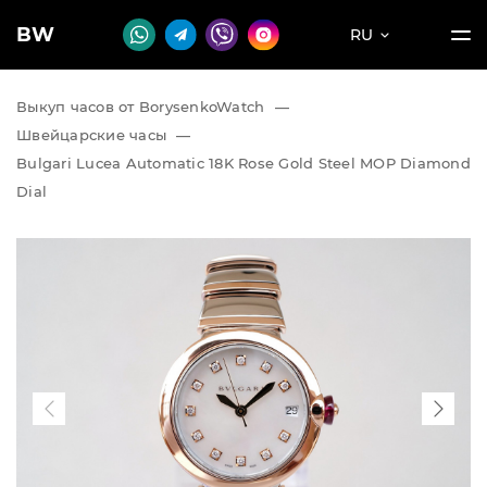
BW
RU
Выкуп часов от BorysenkoWatch
—
Швейцарские часы
—
Bulgari Lucea Automatic 18K Rose Gold Steel MOP Diamond
Dial