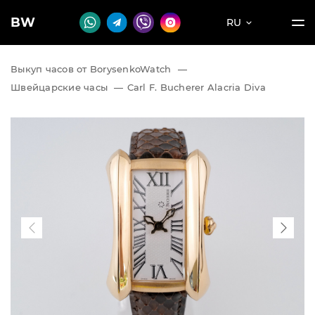
BW
RU
Выкуп часов от BorysenkoWatch
—
Швейцарские часы
—
Carl F. Bucherer Alacria Diva