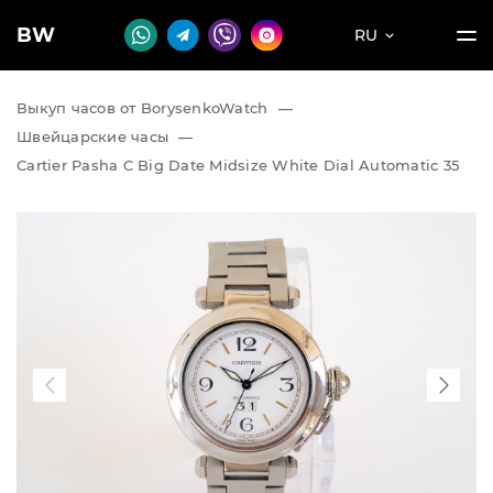
BW
RU
Выкуп часов от BorysenkoWatch
—
Швейцарские часы
—
Cartier Pasha C Big Date Midsize White Dial Automatic 35