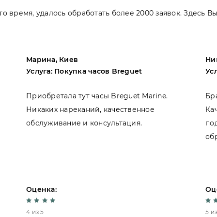
 это время, удалось обработать более 2000 заявок. Здесь 
Марина, Киев
Ни
Услуга: Покупка часов Breguet
Ус
Приобретала тут часы Breguet Marine.
Бр
Никаких нареканий, качественное
Ка
обслуживание и консультация.
по
об
Оценка:
Оц
4 из 5
5 из