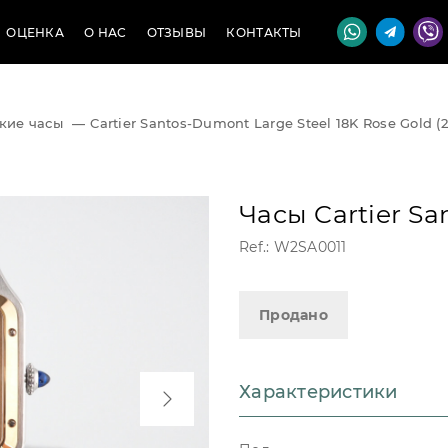
ОЦЕНКА
О НАС
ОТЗЫВЫ
КОНТАКТЫ
кие часы
—
Cartier Santos-Dumont Large Steel 18K Rose Gold (
Часы Cartier S
Ref.: W2SA0011
Продано
Характеристики