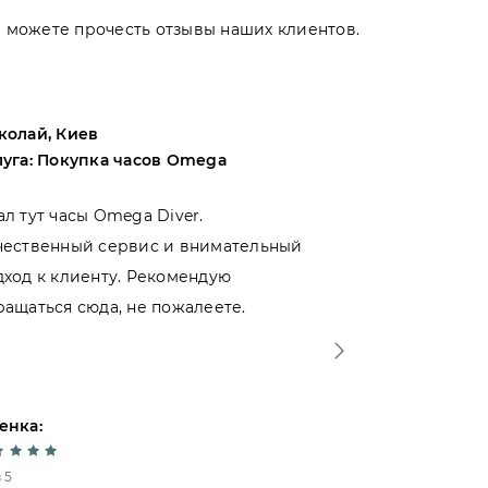
Вы можете прочесть отзывы наших клиентов.
колай, Киев
Андрей, Оде
луга: Покупка часов Omega
Услуга: Поку
ал тут часы Omega Diver.
Выбирал меж
чественный сервис и внимательный
магазинами 
дход к клиенту. Рекомендую
именно тут. 
ращаться сюда, не пожалеете.
- отношение 
Спасибо!
енка:
Оценка:
 5
5 из 5