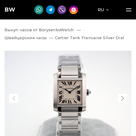
BW
RU
Выкуп часов от BorysenkoWatch
—
Швейцарские часы
—
Cartier Tank Francaise Silver Dial