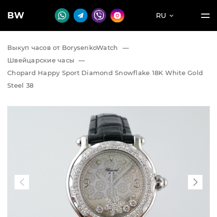
BW
RU
Выкуп часов от BorysenkoWatch
—
Швейцарские часы
—
Chopard Happy Sport Diamond Snowflake 18K White Gold
Steel 38