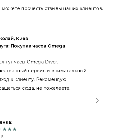
Вы можете прочесть отзывы наших клиентов.
колай, Киев
Андрей, Оде
луга: Покупка часов Omega
Услуга: Поку
ал тут часы Omega Diver.
Выбирал меж
чественный сервис и внимательный
магазинами 
дход к клиенту. Рекомендую
именно тут. 
ращаться сюда, не пожалеете.
- отношение 
Спасибо!
енка:
Оценка:
 5
5 из 5