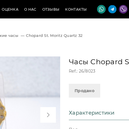
ОЦЕНКА
О НАС
ОТЗЫВЫ
КОНТАКТЫ
кие часы
—
Chopard St. Moritz Quartz 32
Часы Chopard St
Ref.: 26/8023
Продано
Характеристики