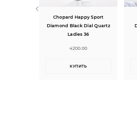
y Sport
Chopard Happy Sport
ial Quartz
Diamond Snowflake 18kt
36
White Gold Steel
0
9900.00
Ь
КУПИТЬ