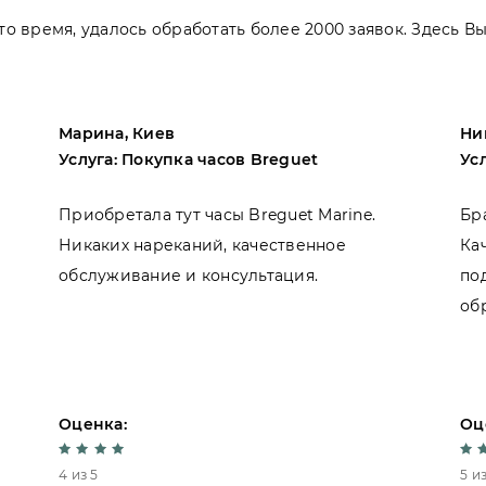
 это время, удалось обработать более 2000 заявок. Здесь 
Марина, Киев
Ни
Услуга: Покупка часов Breguet
Ус
Приобретала тут часы Breguet Marine.
Бр
Никаких нареканий, качественное
Ка
обслуживание и консультация.
по
об
Оценка:
Оц
4 из 5
5 из