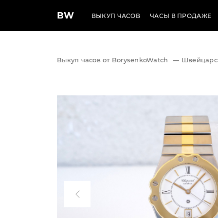
BW
ВЫКУП ЧАСОВ
ЧАСЫ В ПРОДАЖЕ
Выкуп часов от BorysenkoWatch
—
Швейцарс