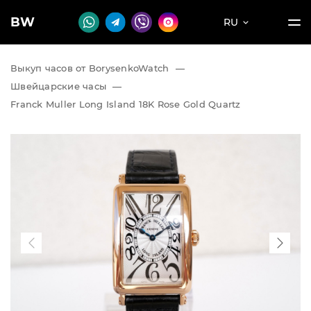
BW
RU
Выкуп часов от BorysenkoWatch
—
Швейцарские часы
—
Franck Muller Long Island 18K Rose Gold Quartz