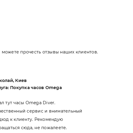
Вы можете прочесть отзывы наших клиентов.
колай, Киев
Андрей, Оде
луга: Покупка часов Omega
Услуга: Поку
ал тут часы Omega Diver.
Выбирал меж
чественный сервис и внимательный
магазинами 
дход к клиенту. Рекомендую
именно тут. 
ращаться сюда, не пожалеете.
- отношение 