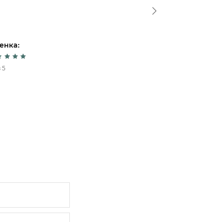
Спасибо!
енка:
Оценка:
 5
5 из 5