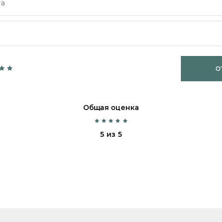
О
Общая оценка
5 из 5