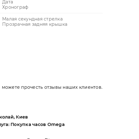
Дата
Хронограф
Малая секундная стрелка
Прозрачная задняя крышка
Вы можете прочесть отзывы наших клиентов.
колай, Киев
Андрей, Оде
луга: Покупка часов Omega
Услуга: Поку