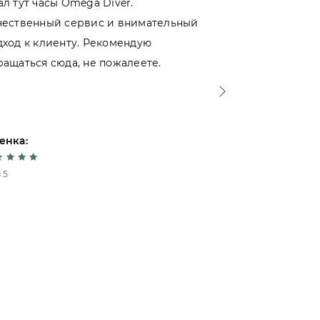
ал тут часы Omega Diver.
Выбирал меж
чественный сервис и внимательный
магазинами 
дход к клиенту. Рекомендую
именно тут. 
ращаться сюда, не пожалеете.
- отношение 
Спасибо!
енка:
Оценка:
 5
5 из 5