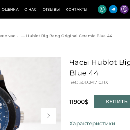
ОЦЕНКА
О НАС
ОТЗЫВЫ
КОНТАКТЫ
кие часы
—
Hublot Big Bang Original Ceramic Blue 44
Часы Hublot Big
Blue 44
Ref.: 301.CM.710.RX
11900$
КУПИТЬ
Характеристики