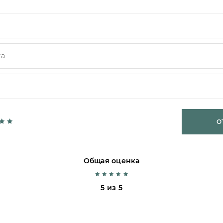
О
Общая оценка
5 из 5