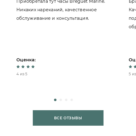
Приобретала тут часы Breguet Marine.
Бр
Никаких нареканий, качественное
Ка
обслуживание и консультация.
по
об
Оценка:
Оц
4 из 5
5 из
ВСЕ ОТЗЫВЫ