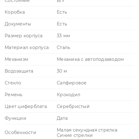
Состояние
Б/У
Коробка
Есть
Документы
Есть
Размер корпуса
33 мм
Материал корпуса
Сталь
Механизм
Механика с автоподзаводом
Водозащита
30 м
Стекло
Сапфировое
Ремень
Крокодил
Цвет циферблата
Серебристый
Функции
Дата
Малая секундная стрелка
Особенности
Синие стрелки