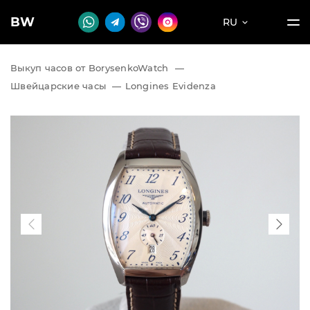
BW
RU
Выкуп часов от BorysenkoWatch
—
Швейцарские часы
—
Longines Evidenza