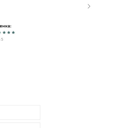
Спасибо!
енка:
Оценка:
 5
5 из 5