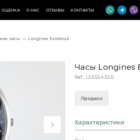
ОЦЕНКА
О НАС
ОТЗЫВЫ
КОНТАКТЫ
кие часы
—
Longines Evidenza
Часы Longines 
Ref.: L2.655.4.53.6
Продано
Характеристики