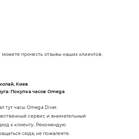
Вы можете прочесть отзывы наших клиентов.
колай, Киев
Андрей, Оде
луга: Покупка часов Omega
Услуга: Поку
ал тут часы Omega Diver.
Выбирал меж
чественный сервис и внимательный
магазинами 
дход к клиенту. Рекомендую
именно тут. 
ращаться сюда, не пожалеете.
- отношение 