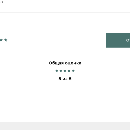
О
Общая оценка
5 из 5