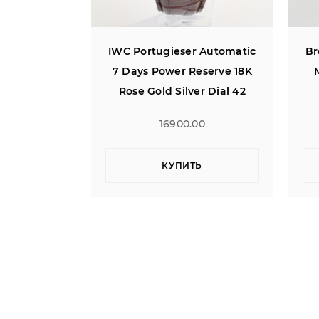
 Automatic
Breitling Chronomat 42 B01
IW
eserve 18K
Manufacture Panda Dial
7
er Dial 42
(10.2023)
00
6900.00
Ь
КУПИТЬ