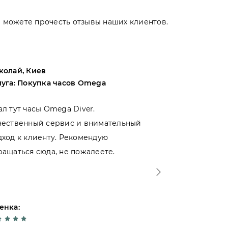
Вы можете прочесть отзывы наших клиентов.
колай, Киев
Андрей, Оде
луга: Покупка часов Omega
Услуга: Поку
ал тут часы Omega Diver.
Выбирал меж
чественный сервис и внимательный
магазинами 
дход к клиенту. Рекомендую
именно тут. 
ращаться сюда, не пожалеете.
- отношение 
Спасибо!
енка:
Оценка: