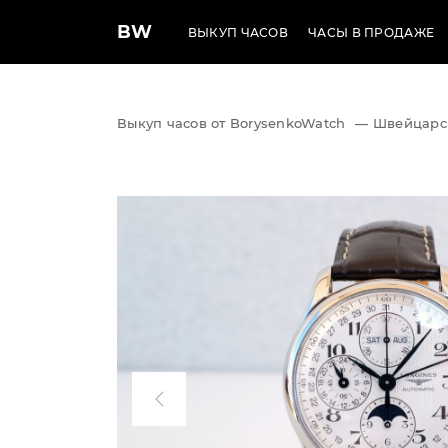
BW
ВЫКУП ЧАСОВ
ЧАСЫ В ПРОДАЖЕ
Выкуп часов от BorysenkoWatch
—
Швейцарс