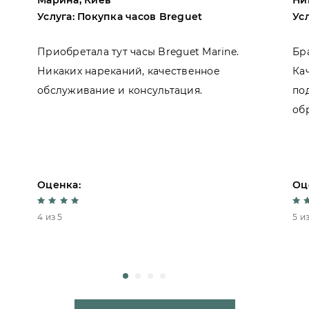
Марина, Киев
Ни
Услуга: Покупка часов Breguet
Ус
Приобретала тут часы Breguet Marine.
Бр
Никаких нареканий, качественное
Ка
обслуживание и консультация.
по
об
Оценка:
Оц
4 из 5
5 из