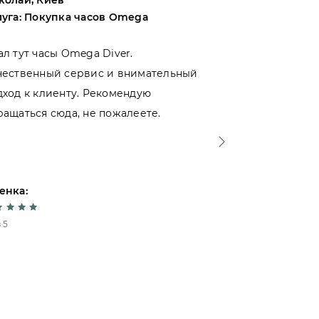
колай, Киев
Андрей, Оде
луга: Покупка часов Omega
Услуга: Поку
ал тут часы Omega Diver.
Выбирал меж
чественный сервис и внимательный
магазинами 
дход к клиенту. Рекомендую
именно тут. 
ращаться сюда, не пожалеете.
- отношение 
Спасибо!
енка:
Оценка:
 5
5 из 5