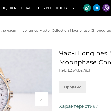
ОЦЕНКА
О НАС
ОТЗЫВЫ
КОНТАКТЫ
кие часы
—
Longines Master Collection Moonphase Chronogra
Часы Longines M
Moonphase Chr
Ref.: L2.673.4.78.3
Продано
Характеристики