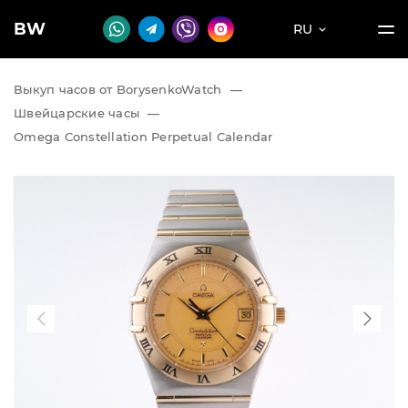
BW
RU
Выкуп часов от BorysenkoWatch
—
Швейцарские часы
—
Omega Constellation Perpetual Calendar