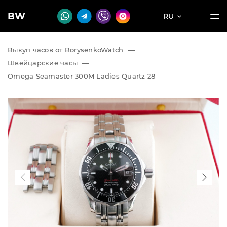
BW
RU
Выкуп часов от BorysenkoWatch
—
Швейцарские часы
—
Omega Seamaster 300M Ladies Quartz 28