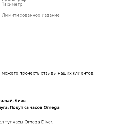
Тахиметр
Лимитированное издание
Вы можете прочесть отзывы наших клиентов.
колай, Киев
Андрей, Оде
луга: Покупка часов Omega
Услуга: Поку
ал тут часы Omega Diver.
Выбирал меж