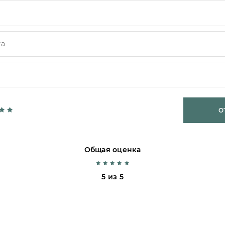
О
Общая оценка
5 из 5