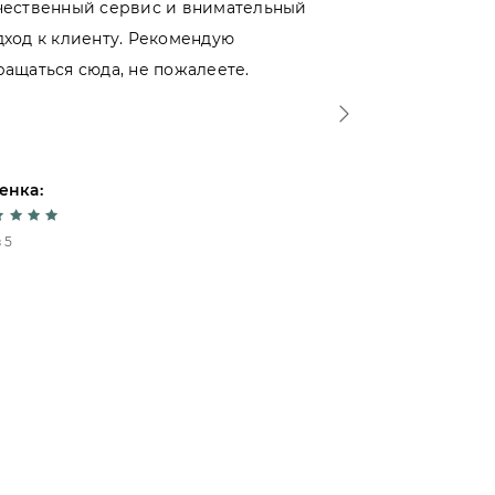
чественный сервис и внимательный
магазинами 
дход к клиенту. Рекомендую
именно тут. 
ращаться сюда, не пожалеете.
- отношение 
Спасибо!
енка:
Оценка:
 5
5 из 5