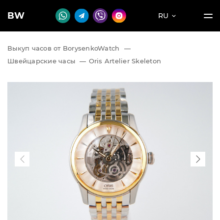
BW
RU
Выкуп часов от BorysenkoWatch
—
Швейцарские часы
—
Oris Artelier Skeleton