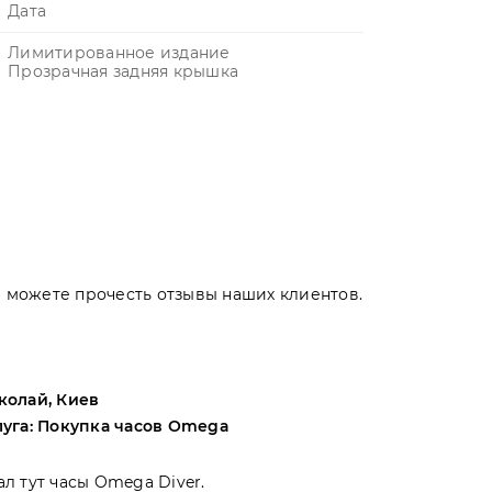
Дата
Лимитированное издание
Прозрачная задняя крышка
Вы можете прочесть отзывы наших клиентов.
колай, Киев
Андрей, Оде
луга: Покупка часов Omega
Услуга: Поку
ал тут часы Omega Diver.
Выбирал меж