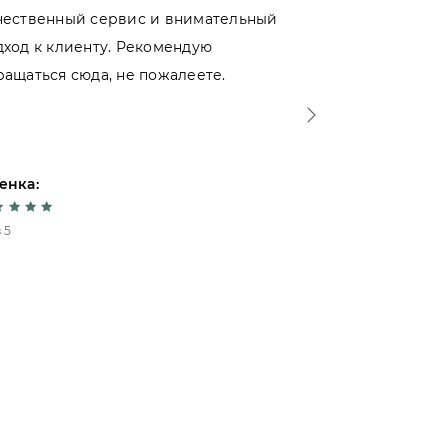
чественный сервис и внимательный
магазинами 
дход к клиенту. Рекомендую
именно тут. 
ращаться сюда, не пожалеете.
- отношение 
Спасибо!
енка:
Оценка:
 5
5 из 5