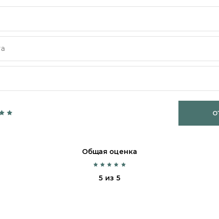
О
Общая оценка
5 из 5