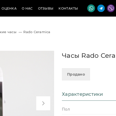
ОЦЕНКА
О НАС
ОТЗЫВЫ
КОНТАКТЫ
кие часы
—
Rado Ceramica
Часы Rado Cer
Продано
Характеристики
Пол