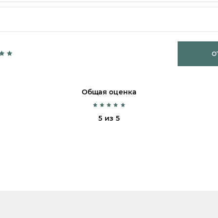
О
Общая оценка
5 из 5