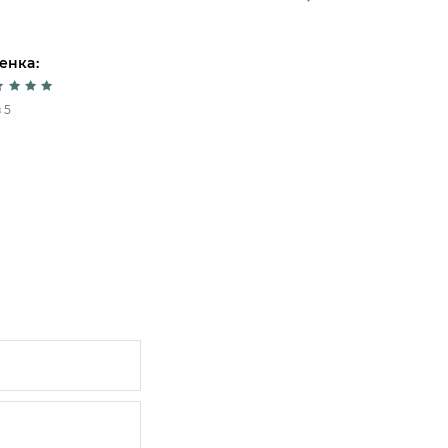
енка:
Оценка:
 5
5 из 5