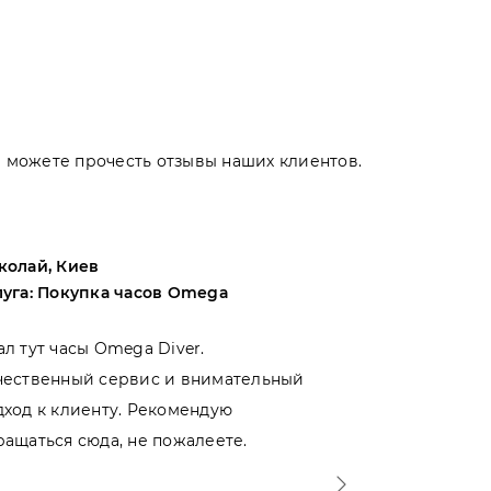
Вы можете прочесть отзывы наших клиентов.
колай, Киев
Андрей, Оде
луга: Покупка часов Omega
Услуга: Поку
ал тут часы Omega Diver.
Выбирал меж
чественный сервис и внимательный
магазинами 
дход к клиенту. Рекомендую
именно тут. 
ращаться сюда, не пожалеете.
- отношение 
Спасибо!