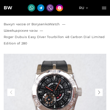
BW
RU
Выкуп часов от BorysenkoWatch
—
Швейцарские часы
—
Roger Dubuis Easy Diver Tourbillon 48 Carbon Dial Limited
Edition of 280