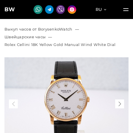
BW
RU
Выкуп часов от BorysenkoWatch
—
Швейцарские часы
—
Rolex Cellini 18K Yellow Gold Manual Wind White Dial