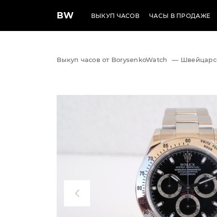
BW
ВЫКУП ЧАСОВ
ЧАСЫ В ПРОДАЖЕ
Выкуп часов от BorysenkoWatch
—
Швейцарс