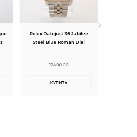
ee
Rolex GMT-Master II Oyster
Quinti
l
Steel Black Dial 40
Chro
12500.00
КУПИТЬ