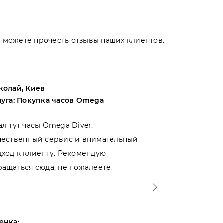
Вы можете прочесть отзывы наших клиентов.
колай, Киев
Андрей, Оде
луга: Покупка часов Omega
Услуга: Поку
ал тут часы Omega Diver.
Выбирал меж
чественный сервис и внимательный
магазинами 
дход к клиенту. Рекомендую
именно тут. 
ращаться сюда, не пожалеете.
- отношение 
Спасибо!
енка:
Оценка: