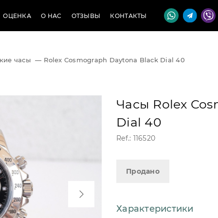
ОЦЕНКА
О НАС
ОТЗЫВЫ
КОНТАКТЫ
кие часы
—
Rolex Cosmograph Daytona Black Dial 40
Часы Rolex Cos
Dial 40
Ref.: 116520
Продано
Характеристики