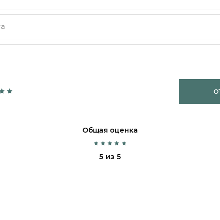
О
Общая оценка
5 из 5