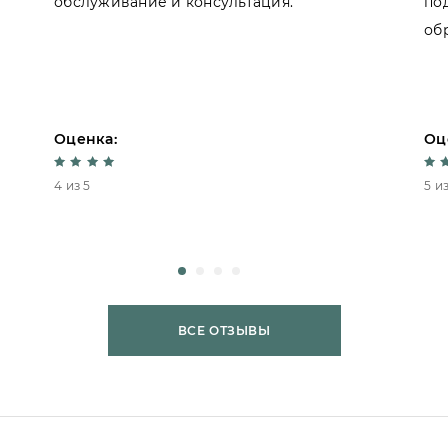
обслуживание и консультация.
по
об
Оценка:
Оц
4 из 5
5 из
ВСЕ ОТЗЫВЫ