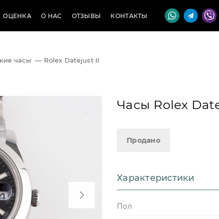
ОЦЕНКА
О НАС
ОТЗЫВЫ
КОНТАКТЫ
кие часы
—
Rolex Datejust II
Часы Rolex Datej
Продано
Характеристики
Пол