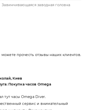
Завинчивающаяся заводная головка
Вы можете прочесть отзывы наших клиентов.
колай, Киев
Андрей, Оде
луга: Покупка часов Omega
Услуга: Поку
ал тут часы Omega Diver.
Выбирал меж
чественный сервис и внимательный
магазинами 