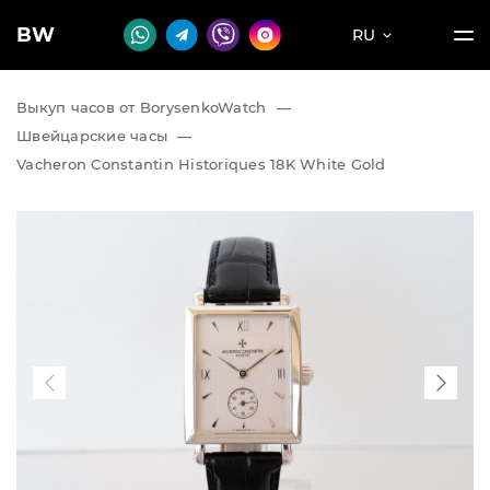
BW
RU
Выкуп часов от BorysenkoWatch
—
Швейцарские часы
—
Vacheron Constantin Historiques 18K White Gold