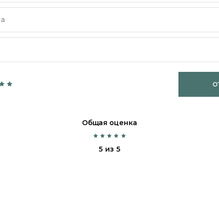
О
Общая оценка
5 из 5