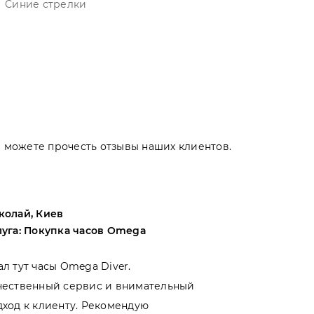
Синие стрелки
Вы можете прочесть отзывы наших клиентов.
колай, Киев
Андрей, Оде
луга: Покупка часов Omega
Услуга: Поку
ал тут часы Omega Diver.
Выбирал меж
чественный сервис и внимательный
магазинами 
дход к клиенту. Рекомендую
именно тут. 