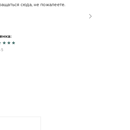
ращаться сюда, не пожалеете.
- отношение 
Спасибо!
енка:
Оценка:
 5
5 из 5