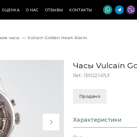
ОЦЕНКА
О НАС
ОТЗЫВЫ
КОНТАКТЫ
кие часы
—
Vulcain Golden Heart Alarm
Часы Vulcain G
Ref.: 130122.147LF
Продано
Характеристики