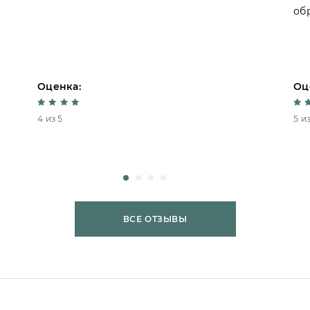
об
Оценка:
Оц
4 из 5
5 из
ВСЕ ОТЗЫВЫ