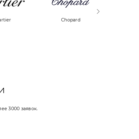
ier
Chopard
Coru
И
лее 3000 заявок.