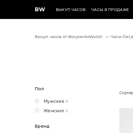
BW
ВЫКУП ЧАСОВ
ЧАСЫ В ПРОДАЖЕ
Выкуп часов от BorysenkoWatch
—
Часы DeLa
Пол
Сортир
Мужские
0
Женские
0
Бренд