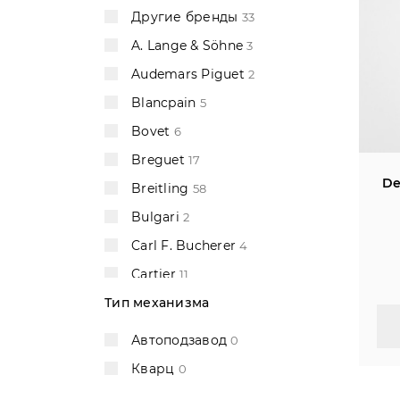
Другие бренды
33
A. Lange & Söhne
3
Audemars Piguet
2
Blancpain
5
Bovet
6
Breguet
17
De
Breitling
58
Bulgari
2
Carl F. Bucherer
4
Cartier
11
Тип механизма
Chanel
1
Chopard
19
Автоподзавод
0
Chronoswiss
3
Кварц
0
Corum
5