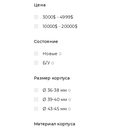
Цена
DeWitt
1
Dior
4
3000$ - 4999$
Franc Vila
2
10000$ - 20000$
Franck Muller
7
Состояние
Gérald Genta
0
Girard Perregaux
10
Новые
0
Graham
4
Б/У
0
Harry Winston
2
Размер корпуса
Hublot
33
IWC
9
Ø 36-38 мм
0
Jacob & Co
2
Ø 39-40 мм
0
Jaeger-LeCoultre
10
Ø 43-45 мм
0
Jaquet Droz
1
Материал корпуса
JeanRichard
3