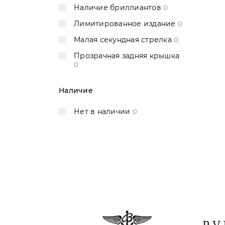
Наличие бриллиантов
0
Vacheron Constantin
6
Лимитированное издание
0
Zenith
15
Малая секундная стрелка
0
Прозрачная задняя крышка
0
Наличие
Нет в наличии
0