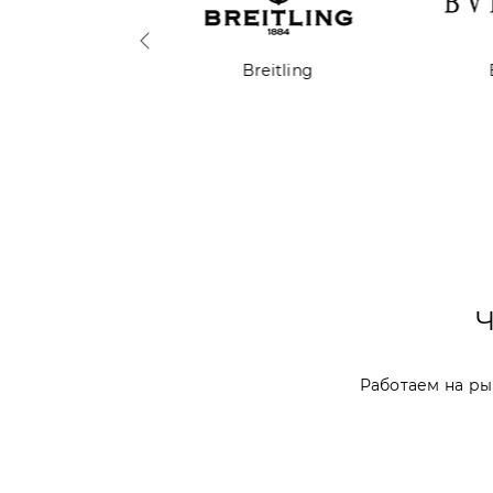
reguet
Breitling
Bv
Работаем на рын