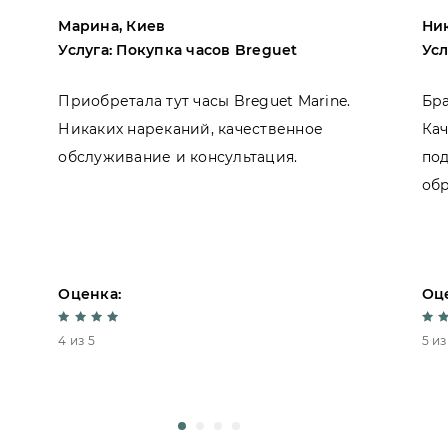
Марина, Киев
Ник
Услуга: Покупка часов Breguet
Усл
Приобретала тут часы Breguet Marine.
Бра
Никаких нареканий, качественное
Ка
обслуживание и консультация.
под
обр
Оценка:
Оц
4 из 5
5 из