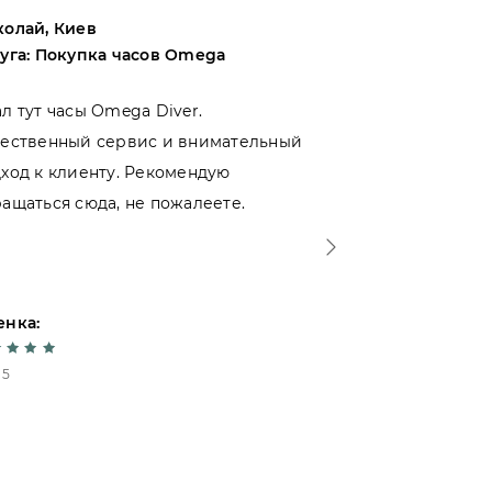
олай, Киев
Андрей, Одес
уга: Покупка часов Omega
Услуга: Покупк
л тут часы Omega Diver.
Выбирал межд
чественный сервис и внимательный
магазинами и
ход к клиенту. Рекомендую
именно тут. Мо
ащаться сюда, не пожалеете.
ошибся - отно
уровне. Спаси
енка:
Оценка:
 5
5 из 5