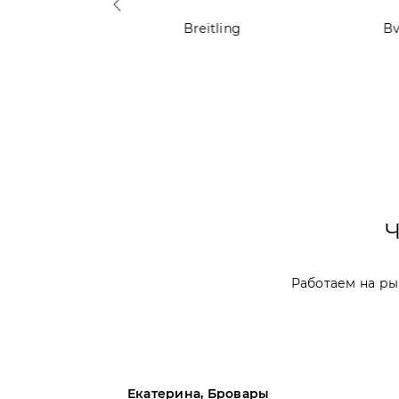
reguet
Breitling
Bv
Работаем на рын
Екатерина, Бровары