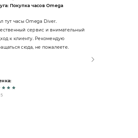
уга: Покупка часов Omega
Услуга: Покупк
л тут часы Omega Diver.
Выбирал межд
чественный сервис и внимательный
магазинами и
ход к клиенту. Рекомендую
именно тут. Мо
ащаться сюда, не пожалеете.
ошибся - отно
уровне. Спаси
енка:
Оценка:
 5
5 из 5