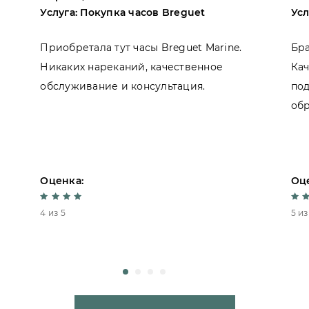
Услуга: Покупка часов Breguet
Усл
Приобретала тут часы Breguet Marine.
Бра
Никаких нареканий, качественное
Ка
обслуживание и консультация.
под
обр
Оценка:
Оц
4 из 5
5 из