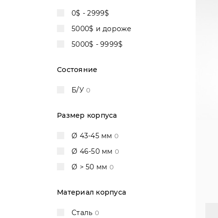
Dior
4
0$ - 2999$
Franc Vila
2
5000$ и дороже
Franck Muller
7
5000$ - 9999$
Gérald Genta
0
Состояние
Girard Perregaux
10
Graham
4
Б/У
0
Harry Winston
2
Размер корпуса
Hublot
32
IWC
9
Ø 43-45 мм
0
Jacob & Co
2
Ø 46-50 мм
0
Jaeger-LeCoultre
10
Ø > 50 мм
0
Jaquet Droz
1
Материал корпуса
JeanRichard
3
Jorg Hysek
3
Сталь
0