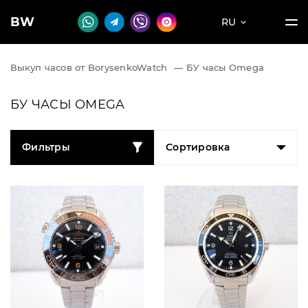
BW
RU
Выкуп часов от BorysenkoWatch
—
БУ часы Omega
БУ ЧАСЫ OMEGA
Фильтры
Сортировка