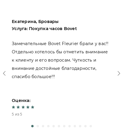
Екатерина, Бровары
М
Услуга: Покупка часов Bovet
У
Замечательные Bovet Fleurier брали у вас!!
П
Отдельно хотелось бы отметить внимание
Н
к клиенту и его вопросам. Чуткость и
о
внимание достойные благодарности,
спасибо большое!!!
Оценка:
О
5 из 5
4