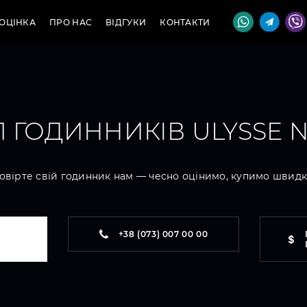
ОЦІНКА
ПРО НАС
ВІДГУКИ
КОНТАКТИ
 ГОДИННИКІВ ULYSSE 
овірте свій годинник нам — чесно оцінимо, купимо швидк
+38 (073) 007 00 00