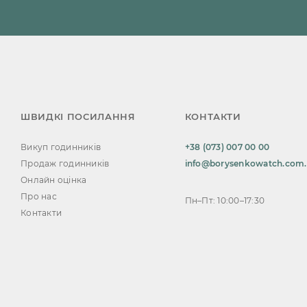
ШВИДКІ ПОСИЛАННЯ
КОНТАКТИ
Викуп годинників
+38 (073) 007 00 00
Продаж годинників
info@borysenkowatch.com
Онлайн оцінка
Про нас
Пн–Пт: 10:00–17:30
Контакти