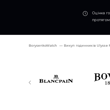
Оцінка г
протягом
BorysenkoWatch
—
Викуп годинників Ulysse 