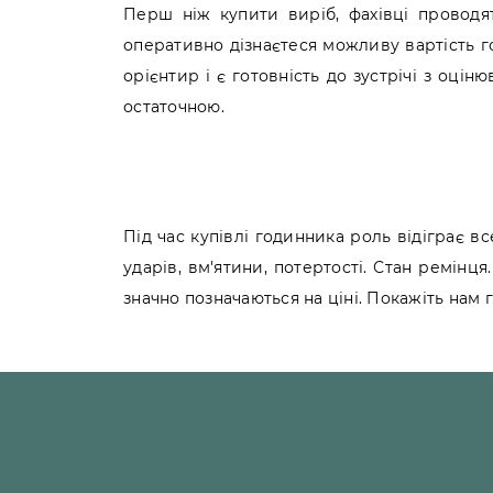
Перш ніж купити виріб, фахівці проводят
оперативно дізнаєтеся можливу вартість г
орієнтир і є готовність до зустрічі з оці
остаточною.
Під час купівлі годинника роль відіграє вс
ударів, вм'ятини, потертості. Стан ремінц
значно позначаються на ціні. Покажіть нам г