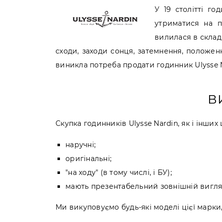
У 19 столітті го
утриматися на п
вилилася в складн
сходи, заходи сонця, затемнення, положен
виникла потреба продати годинник Ulysse 
В
Скупка годинників Ulysse Nardin, як і інш
наручні;
оригінальні;
"на ходу" (в тому числі, і БУ);
мають презентабельний зовнішній вигля
Ми викуповуємо будь-які моделі цієї марки, 