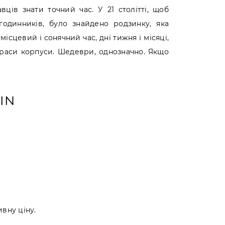
ців знати точний час. У 21 столітті, щоб
одинників, було знайдено родзинку, яка
місцевий і сонячний час, дні тижня і місяці,
 краси корпуси. Шедеври, однозначно. Якщо
IN
ивну ціну.