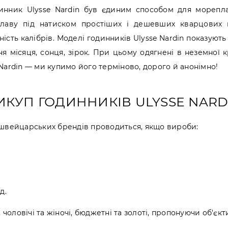
динник Ulysse Nardin був єдиним способом для мореплав
лаву під натиском простіших і дешевших кварцових г
ість калібрів. Моделі годинників Ulysse Nardin показують 
ня місяця, сонця, зірок. При цьому одягнені в неземної
Nardin — ми купимо його терміново, дорого й анонімно!
ИКУП ГОДИННИКІВ ULYSSE NARD
их швейцарських брендів проводиться, якщо вироби:
д.
чоловічі та жіночі, бюджетні та золоті, пропонуючи об'єкт