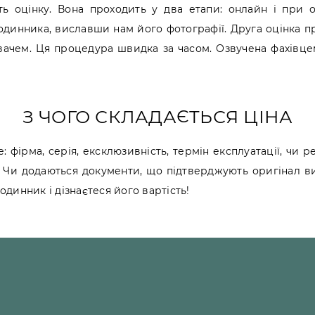
ь оцінку. Вона проходить у два етапи: онлайн і при о
одинника, виславши нам його фотографії. Друга оцінка п
нювачем. Ця процедура швидка за часом. Озвучена фахівце
З ЧОГО СКЛАДАЄТЬСЯ ЦІНА
е: фірма, серія, ексклюзивність, термін експлуатації, чи 
я. Чи додаються документи, що підтверджують оригінал вир
одинник і дізнаєтеся його вартість!