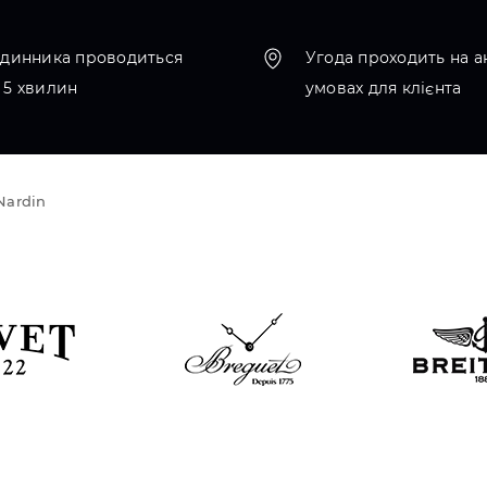
одинника проводиться
Угода проходить на а
 5 хвилин
умовах для клієнта
Nardin