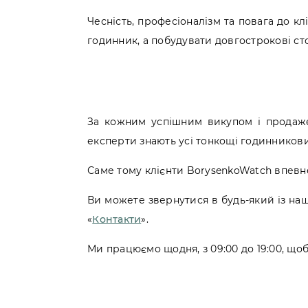
Чесність, професіоналізм та повага до к
годинник, а побудувати довгострокові с
За кожним успішним викупом і продаже
експерти знають усі тонкощі годинникови
Саме тому клієнти BorysenkoWatch впевнен
Ви можете звернутися в будь-який із наших
«
Контакти
».
Ми працюємо щодня, з 09:00 до 19:00, що