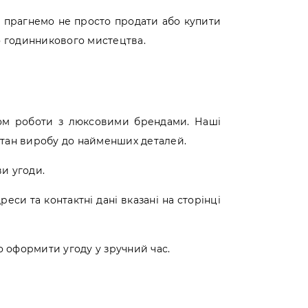
Ми прагнемо не просто продати або купити
о годинникового мистецтва.
дом роботи з люксовими брендами. Наші
 стан виробу до найменших деталей.
ви угоди.
реси та контактні дані вказані на сторінці
о оформити угоду у зручний час.