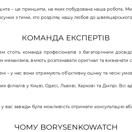
лієнта – це принципи, на яких побудована наша робота. 
тосунки з тими, хто розділяє нашу любов до швейцарськог
КОМАНДА ЕКСПЕРТІВ
м стоїть команда професіоналів з багаторічним досві
х механізмів, вміють розпізнавати оригінал та визначати
і – у нас вони отримують об’єктивну оцінку та чесні умо
 філіалів у Києві, Одесі, Львові, Харкові та Дніпрі. Всі ад
б у вас завжди була можливість отримати консультацію аб
ЧОМУ BORYSENKOWATCH