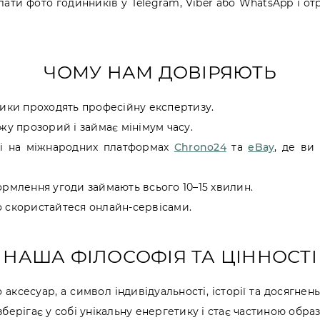
лати фото годинників у Telegram, Viber або WhatsApp і о
ЧОМУ НАМ ДОВІРЯЮТЬ
ники проходять професійну експертизу.
ажу прозорий і займає мінімум часу.
ні на міжнародних платформах
Chrono24
та
eBay
, де ви
ормлення угоди займають всього 10–15 хвилин.
о скористайтеся онлайн-сервісами.
НАША ФІЛОСОФІЯ ТА ЦІННОСТІ
аксесуар, а символ індивідуальності, історії та досягнень
зберігає у собі унікальну енергетику і стає частиною обра