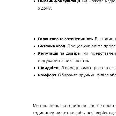
Онлайн-консультації
. Ви можете надіс
з дому.
Гарантована автентичність
. Всі годин
Безпека угод
. Процес купівлі та прод
Репутація та довіра
. Ми представле
відгуками наших клієнтів.
Швидкість
. В середньому оцінка та оф
Комфорт
. Обирайте зручний філіал аб
Ми впевнені, що годинник – це не просто 
годинники чи витончені жіночі варіанти, 