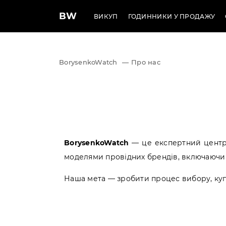
BW
ВИКУП
ГОДИННИКИ У ПРОДАЖУ
BorysenkoWatch
—
Про нас
BorysenkoWatch
— це експертний центр 
моделями провідних брендів, включаючи Brei
Наша мета — зробити процес вибору, куп