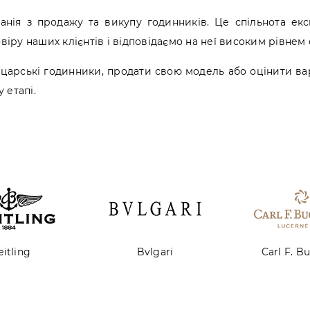
нія з продажу та викупу годинників. Це спільнота експ
іру наших клієнтів і відповідаємо на неї високим рівнем 
царські годинники, продати свою модель або оцінити вар
 етапі.
vlgari
Carl F. Bucherer
Cart