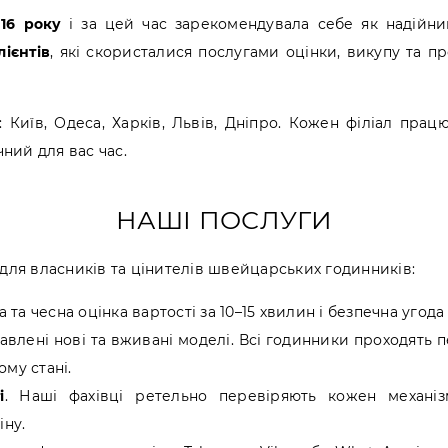
016 року
і за цей час зарекомендувала себе як надійни
лієнтів
, які скористалися послугами оцінки, викупу та п
: Київ, Одеса, Харків, Львів, Дніпро. Кожен філіал пра
ний для вас час.
НАШІ ПОСЛУГИ
ля власників та цінителів швейцарських годинників:
 та чесна оцінка вартості за 10–15 хвилин і безпечна угода
ставлені нові та вживані моделі. Всі годинники проходять 
му стані.
і
. Наші фахівці ретельно перевіряють кожен механіз
іну.