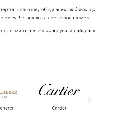
ертів і клієнтів, об’єднаних любов’ю до
сервісу, безпекою та професіоналізмом.
тість, ми готові запропонувати найкращі
ier
Chopard
Corum