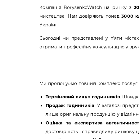
Компанія BorysenkoWatch на ринку з
2
мистецтва. Нам довіряють понад
3000 к
Україні.
Сьогодні ми представлені у п’яти містах
отримати професійну консультацію у зруч
Ми пропонуємо повний комплекс послуг д
Терміновий викуп годинників
. Швидка
Продаж годинників
. У каталозі пред
лише оригінальну продукцію у відмінно
Оцінка та експертиза автентичност
достовірність і справедливу ринкову ц