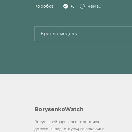
Коробка:
Є
немає
BorysenkoWatch
Викуп швейцарського годинника
дорого і швидко. Купуємо виключно