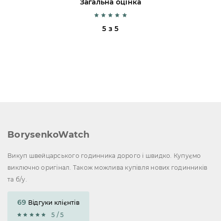
Загальна оцінка
5 з 5
BorysenkoWatch
Викуп швейцарського годинника дорого і швидко. Купуємо
виключно оригінал. Також можлива купівля нових годинників
та б/у.
69
Відгуки клієнтів
5 / 5