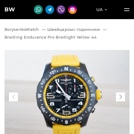
BW
UA
BorysenkoWatch
—
Швейцарські годинники
—
Breitling Endurance Pro Breitlight Yellow 44