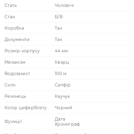
Стать
Чоловічі
Стан
Б/В
Коробка
Так
Документи
Так
Розмір корпусу
44 мм
Механізм
Кварц
Водозахист
100 м
Скло
Сапфір
Ремінець
Каучук
Колір циферблату
Чорний
Дата
Функції
Хронограф