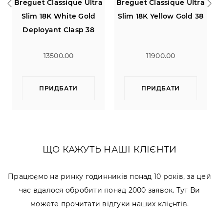
e Ultra
Breguet Classique Ultra
Breitling Bentley Fly
 Gold
Slim 18K Yellow Gold 38
B Jumping Hour
p 38
11900.00
4900.00
ПРИДБАТИ
ПРИДБАТИ
ЩО КАЖУТЬ НАШІ КЛІЄНТИ
Працюємо на ринку годинників понад 10 років, за цей
час вдалося обробити понад 2000 заявок. Тут Ви
можете прочитати відгуки наших клієнтів.