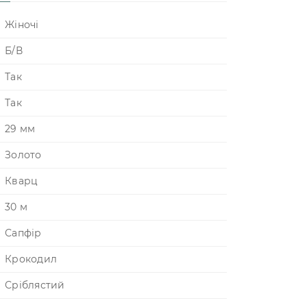
Жіночі
Б/В
Так
Так
29 мм
Золото
Кварц
30 м
Сапфір
Крокодил
Сріблястий