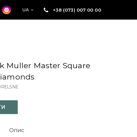
+38 (073) 007 00 00
UA
k Muller Master Square
Diamonds
ZDREL5NE
ТИ
Опис