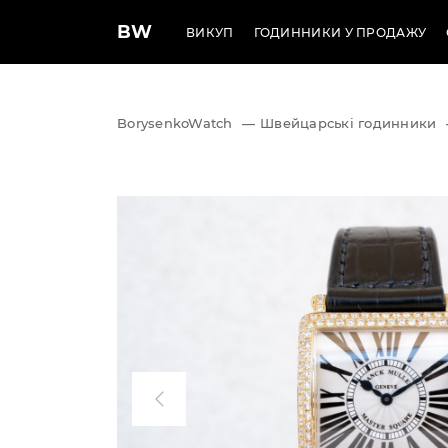
BW
ВИКУП
ГОДИННИКИ У ПРОДАЖУ
BorysenkoWatch
—
Швейцарські годинники