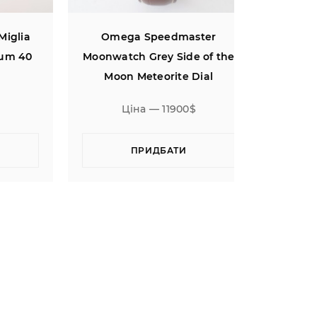
ia
Omega Speedmaster
Chopard 1
40
Moonwatch Grey Side of the
Chronogr
Moon Meteorite Dial
Ceramic
Ціна — 11900$
Цін
ПРИДБАТИ
П