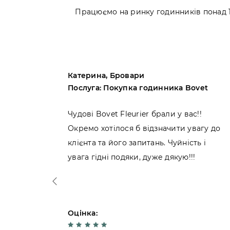
Працюємо на ринку годинників понад 10
Катерина, Бровари
artier
Послуга: Покупка годинника Bovet
Cartier
Чудові Bovet Fleurier брали у вас!!
ися!
Окремо хотілося б відзначити увагу до
ібниць.
клієнта та його запитань. Чуйність і
увага гідні подяки, дуже дякую!!!
Оцінка: