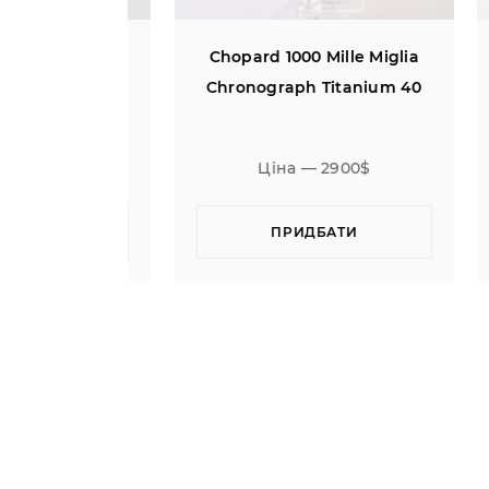
dmaster
Chopard 1000 Mille Miglia
Side of the
Chronograph Titanium 40
Mo
te Dial
ic
900$
Ціна — 2900$
ТИ
ПРИДБАТИ