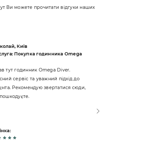
 Тут Ви можете прочитати відгуки наших
колай, Київ
Андрій, Оде
слуга: Покупка годинника Omega
Послуга: Пок
Bucherer
ав тут годинник Omega Diver.
Вибирав між 
сний сервіс та уважний підхід до
вирішив прид
ієнта. Рекомендую звертатися сюди,
Можу сказат
 пошкодуєте.
ставлення до
інка:
Оцінка: