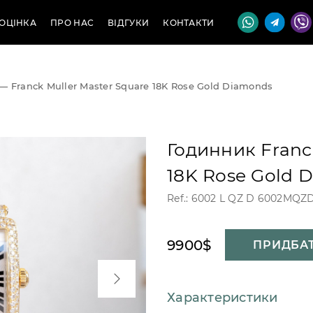
ОЦІНКА
ПРО НАС
ВІДГУКИ
КОНТАКТИ
—
Franck Muller Master Square 18K Rose Gold Diamonds
Годинник Franc
18K Rose Gold 
Ref.: 6002 L QZ D 6002MQ
9900$
ПРИДБА
Характеристики