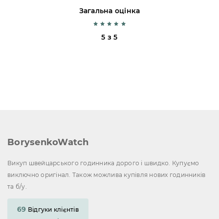
Загальна оцінка
5 з 5
BorysenkoWatch
Викуп швейцарського годинника дорого і швидко. Купуємо
виключно оригінал. Також можлива купівля нових годинників
та б/у.
69
Відгуки клієнтів