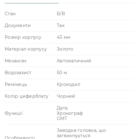
Стан
Б/В
Документи
Так
Розмір корпусу
43 мм
Матеріал корпусу
Золото
Механізм
Автоматичний
Водозахист
50 м
Ремінець
Крокодил
Колір циферблату
Чорний
Дата
Функції
Хронограф
GMT
Заводна головка, що
загвинчується
Особливості