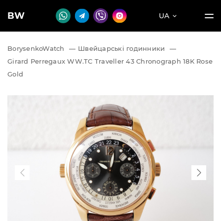
BW
UA
BorysenkoWatch
—
Швейцарські годинники
—
Girard Perregaux WW.TC Traveller 43 Chronograph 18K Rose
Gold