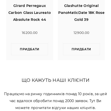
ux
Glashutte Original
Girard Perregaux
eato
PanoMaticDate 18K Rose
Carbon Glass Laureat
44
Gold 39
Absolute Rock 44
 100
Limited Edition of 100
12900.00
16200.00
ПРИДБАТИ
ПРИДБАТИ
ЩО КАЖУТЬ НАШІ КЛІЄНТИ
Працюємо на ринку годинників понад 10 років, за цей
час вдалося обробити понад 2000 заявок. Тут Ви
можете прочитати відгуки наших клієнтів.