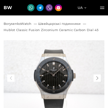
BW
UA
BorysenkoWatch
—
Швейцарські годинники
—
Hublot Classic Fusion Zirconium Ceramic Carbon Dial 45