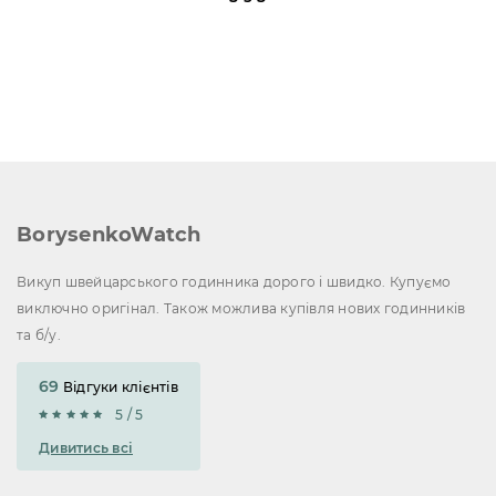
BorysenkoWatch
Викуп швейцарського годинника дорого і швидко. Купуємо
виключно оригінал. Також можлива купівля нових годинників
та б/у.
69
Відгуки клієнтів
5 / 5
Дивитись всі