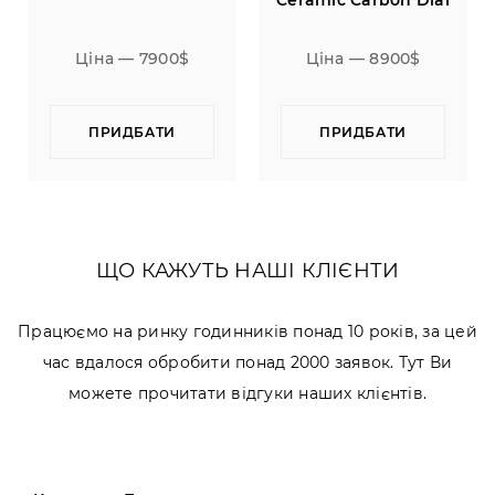
Ceramic Carbon Dial
Grey Dial 42
0$
Ціна — 8900$
Ціна — 6200$
ПРИДБАТИ
ПРИДБАТИ
ЩО КАЖУТЬ НАШІ КЛІЄНТИ
Працюємо на ринку годинників понад 10 років, за цей
час вдалося обробити понад 2000 заявок. Тут Ви
можете прочитати відгуки наших клієнтів.