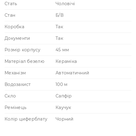
Стать
Чоловічі
Стан
Б/В
Коробка
Так
Документи
Так
Розмір корпусу
45 мм
Матеріал безелю
Кераміка
Механізм
Автоматичний
Водозахист
100 м
Скло
Сапфір
Ремінець
Каучук
Колір циферблату
Чорний