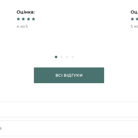
Оцінка:
Оц
4 из 5
5 из
ВСІ ВІДГУКИ