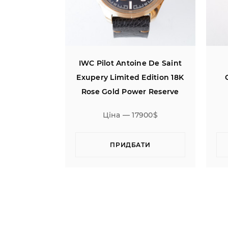
ne De Saint
IWC GST Automatic
IW
Edition 18K
Chronograph Silver Dial
7
r Reserve
900$
Ціна — 4200$
ТИ
ПРИДБАТИ