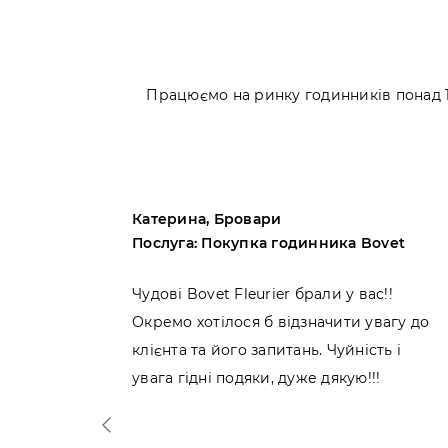
Працюємо на ринку годинників понад 10
Катерина, Бровари
artier
Послуга: Покупка годинника Bovet
Cartier
Чудові Bovet Fleurier брали у вас!!
ися!
Окремо хотілося б відзначити увагу до
ібниць.
клієнта та його запитань. Чуйність і
увага гідні подяки, дуже дякую!!!