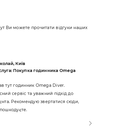
 Тут Ви можете прочитати відгуки наших
колай, Київ
Андрій, Оде
слуга: Покупка годинника Omega
Послуга: Пок
Bucherer
ав тут годинник Omega Diver.
Вибирав між 
сний сервіс та уважний підхід до
вирішив прид
ієнта. Рекомендую звертатися сюди,
Можу сказат
 пошкодуєте.
ставлення до