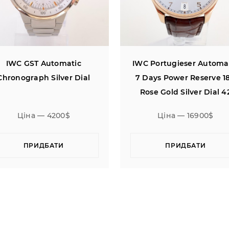
C Portugieser Automatic
IWC Pilot Antoine De Sa
 Days Power Reserve 18K
Exupery Limited Edition 
Rose Gold Silver Dial 42
Rose Gold Power Reser
Ціна — 16900$
Ціна — 17900$
ПРИДБАТИ
ПРИДБАТИ