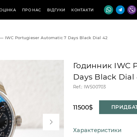
ОЦІНКА
ПРО НАС
ВІДГУКИ
КОНТАКТИ
—
IWC Portugieser Automatic 7 Days Black Dial 42
Годинник IWC P
Days Black Dial
Ref.: IW500703
11500$
ПРИДБА
Характеристики