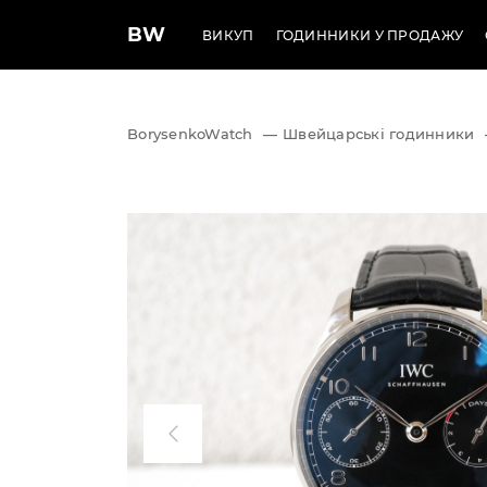
BW
ВИКУП
ГОДИННИКИ У ПРОДАЖУ
BorysenkoWatch
—
Швейцарські годинники