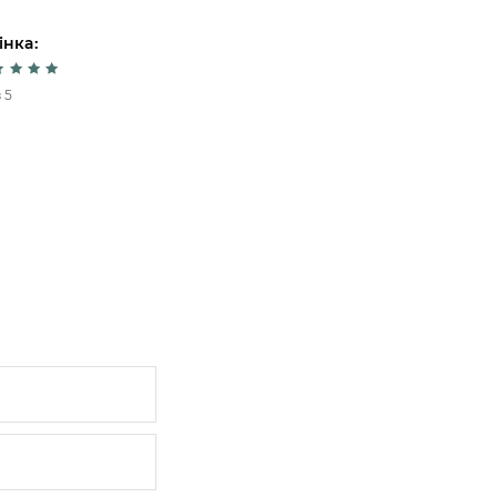
інка:
Оцінка:
 5
5 из 5