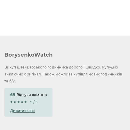
BorysenkoWatch
Викуп швейцарського годинника дорого і швидко. Купуємо
виключно оригінал. Також можлива купівля нових годинників
та б/у.
69
Відгуки клієнтів
5 / 5
Дивитись всі