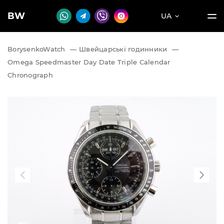
BW
UA
BorysenkoWatch
—
Швейцарські годинники
—
Omega Speedmaster Day Date Triple Calendar
Chronograph