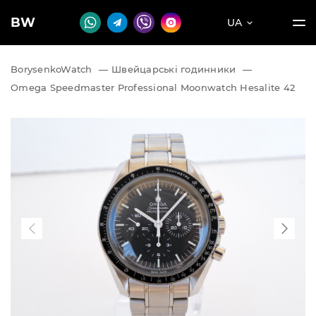
BW
UA
BorysenkoWatch
—
Швейцарські годинники
—
Omega Speedmaster Professional Moonwatch Hesalite 42