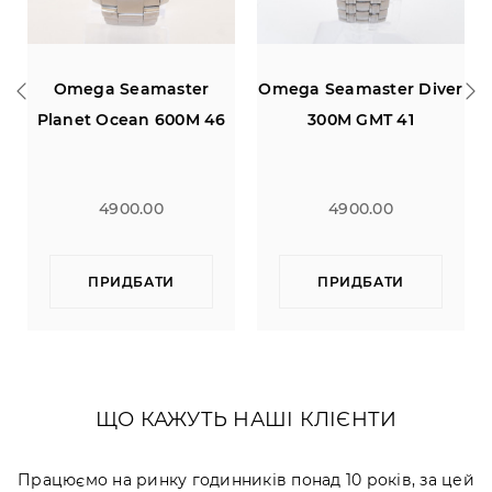
ster
Omega Seamaster Diver
Omega Speedmast
00M 46
300M GMT 41
Racing Chronograp
Carbon Dial 42
4900.00
4700.00
ПРИДБАТИ
ПРИДБАТИ
ЩО КАЖУТЬ НАШІ КЛІЄНТИ
Працюємо на ринку годинників понад 10 років, за цей