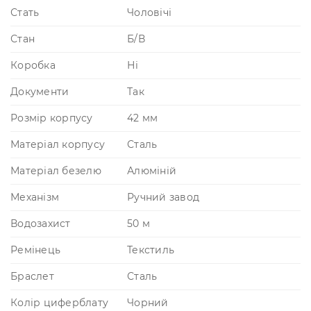
Стать
Чоловічі
Стан
Б/В
Коробка
Ні
Документи
Так
Розмір корпусу
42 мм
Матеріал корпусу
Сталь
Матеріал безелю
Алюміній
Механізм
Ручний завод
Водозахист
50 м
Ремінець
Текстиль
Браслет
Сталь
Колір циферблату
Чорний