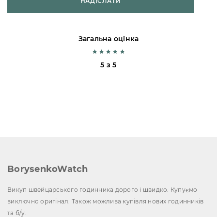
НАДІСЛАТИ
Загальна оцінка
5 з 5
BorysenkoWatch
Викуп швейцарського годинника дорого і швидко. Купуємо
виключно оригінал. Також можлива купівля нових годинників
та б/у.