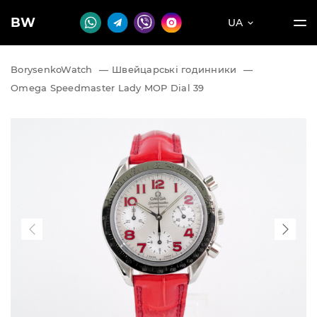
BW
UA
BorysenkoWatch
—
Швейцарські годинники
—
Omega Speedmaster Lady MOP Dial 39