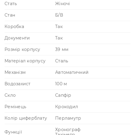
Стать
Жіночі
Стан
Б/В
Коробка
Так
Документи
Так
Розмір корпусу
39 мм
Матеріал корпусу
Сталь
Механізм
Автоматичний
Водозахист
100 м
Скло
Сапфір
Ремінець
Крокодил
Колір циферблату
Перламутр
Хронограф
Функції
Тахіметр