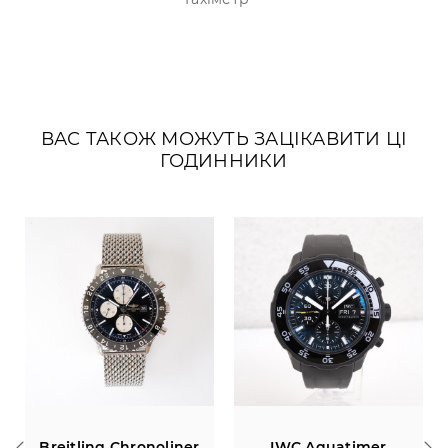
ВАС ТАКОЖ МОЖУТЬ ЗАЦІКАВИТИ ЦІ
ГОДИННИКИ
Chronoliner
IWC Aquatimer
Chaumet Dandy 