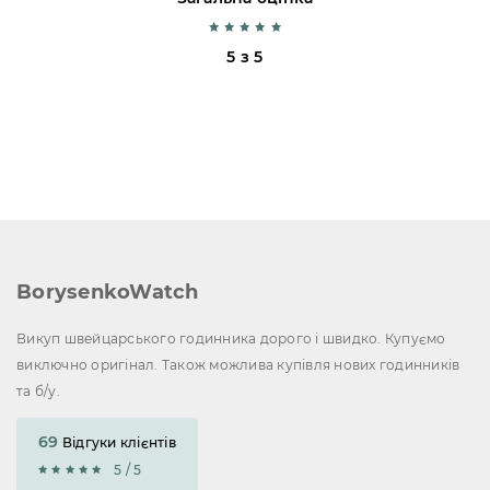
5 з 5
BorysenkoWatch
Викуп швейцарського годинника дорого і швидко. Купуємо
виключно оригінал. Також можлива купівля нових годинників
та б/у.
69
Відгуки клієнтів
5 / 5