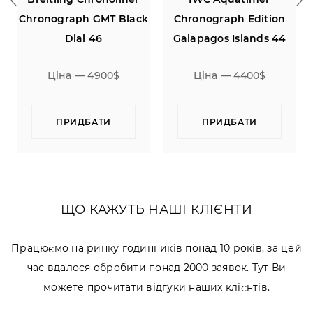
h GMT Black
Chronograph Edition
GMT 18K Rose
l 46
Galapagos Islands 44
 4900$
Ціна — 4400$
Ціна — 109
БАТИ
ПРИДБАТИ
ПРИДБАТ
ЩО КАЖУТЬ НАШІ КЛІЄНТИ
Працюємо на ринку годинників понад 10 років, за цей
час вдалося обробити понад 2000 заявок. Тут Ви
можете прочитати відгуки наших клієнтів.